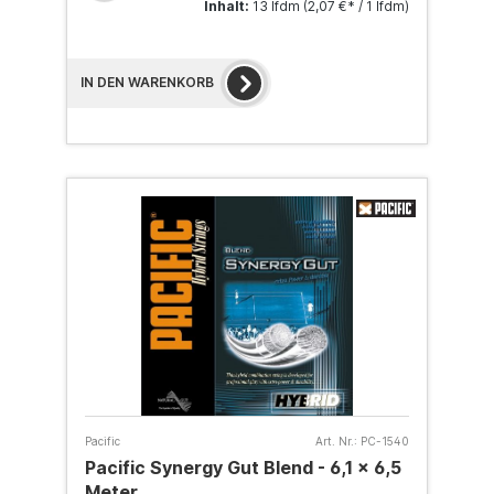
Inhalt:
13 lfdm
(2,07 €* / 1 lfdm)
IN DEN WARENKORB
Pacific
Art. Nr.:
PC-1540
Pacific Synergy Gut Blend - 6,1 x 6,5
Meter