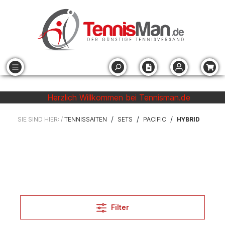
Herzlich Willkommen bei Tennisman.de
/
/
/
SIE SIND HIER: /
TENNISSAITEN
SETS
PACIFIC
HYBRID
Filter