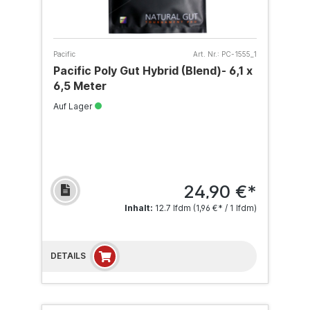
Pacific
Art. Nr.:
PC-1555_1
Pacific Poly Gut Hybrid (Blend)- 6,1 x
6,5 Meter
Auf Lager
24,90 €*
Inhalt:
12.7 lfdm
(1,96 €* / 1 lfdm)
DETAILS