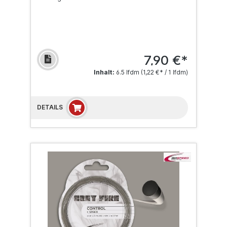
7,90 €*
Inhalt:
6.5 lfdm
(1,22 €* / 1 lfdm)
DETAILS