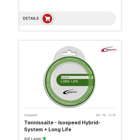
DETAILS
Isospeed
Art. Nr.:
4116
Tennissaite - Isospeed Hybrid-
System + Long Life
Auf Lager