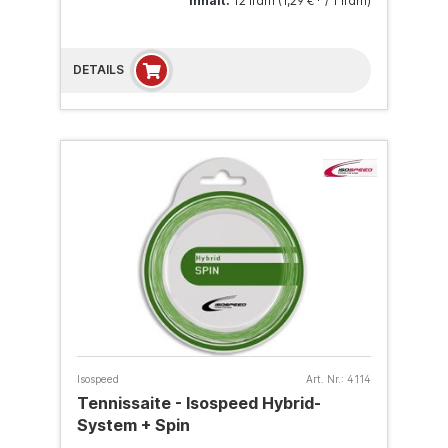
Inhalt:
12 lfdm
(1,29 €* / 1 lfdm)
DETAILS
Isospeed
Art. Nr.:
4114
Tennissaite - Isospeed Hybrid-
System + Spin