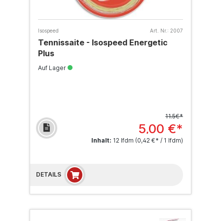
Isospeed
Art. Nr.:
2007
Tennissaite - Isospeed Energetic
Plus
Auf Lager
11.5€*
5,00 €*
Inhalt:
12 lfdm
(0,42 €* / 1 lfdm)
DETAILS