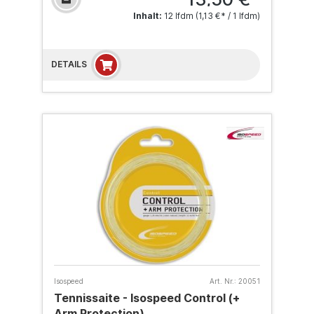
Inhalt:
12 lfdm
(1,13 €* / 1 lfdm)
DETAILS
Isospeed
Art. Nr.:
20051
Tennissaite - Isospeed Control (+
Arm Protection)