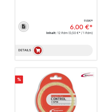
11.5€*
6,00 €*
Inhalt:
12 lfdm
(0,50 €* / 1 lfdm)
DETAILS
%