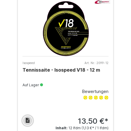
Isospeed
Art. Nr.:
2099-12
Tennissaite - Isospeed V18 - 12 m
Auf Lager
Bewertungen
13,50 €*
Inhalt:
12 lfdm
(1,13 €* / 1 lfdm)