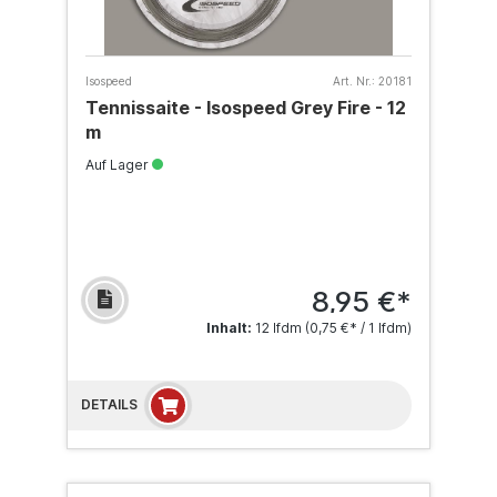
Isospeed
Art. Nr.:
20181
Tennissaite - Isospeed Grey Fire - 12
m
Auf Lager
8,95 €*
Inhalt:
12 lfdm
(0,75 €* / 1 lfdm)
DETAILS