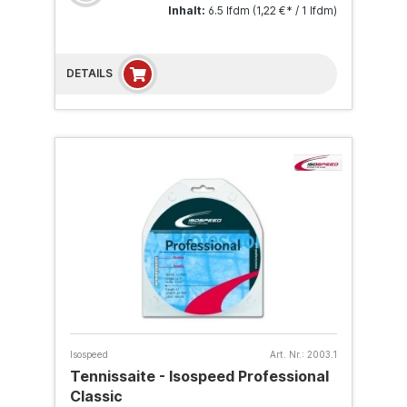
Inhalt:
6.5 lfdm
(1,22 €* / 1 lfdm)
DETAILS
Isospeed
Art. Nr.:
2003.1
Tennissaite - Isospeed Professional
Classic