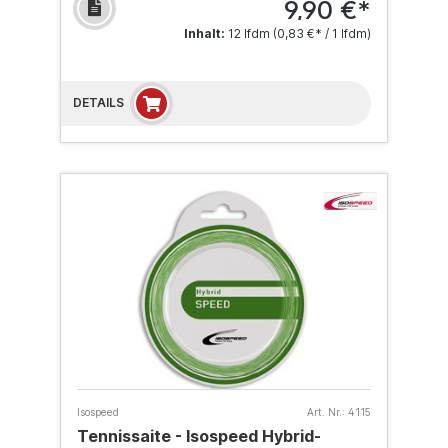
9,90 €*
Inhalt:
12 lfdm
(0,83 €* / 1 lfdm)
DETAILS
Isospeed
Art. Nr.:
4115
Tennissaite - Isospeed Hybrid-