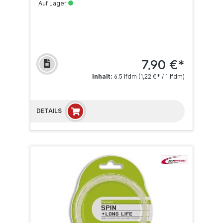
Auf Lager
7,90 €*
Inhalt:
6.5 lfdm
(1,22 €* / 1 lfdm)
DETAILS