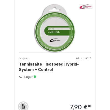
Isospeed
Art. Nr.:
4117
Tennissaite - Isospeed Hybrid-
System + Control
Auf Lager
7,90 €*