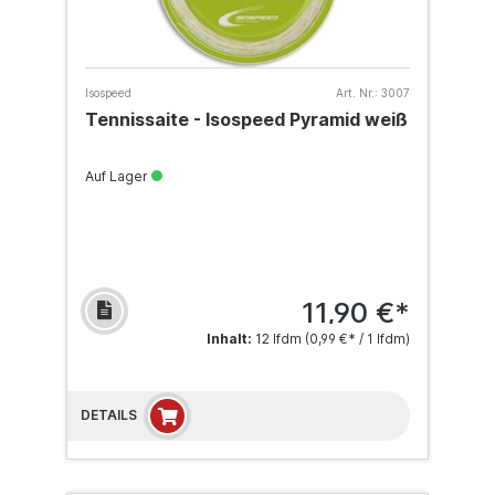
Isospeed
Art. Nr.:
3007
Tennissaite - Isospeed Pyramid weiß
Auf Lager
11,90 €*
Inhalt:
12 lfdm
(0,99 €* / 1 lfdm)
DETAILS