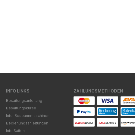
INFO LINKS
ZAHLUNGSMETHODEN
Besaitungsanleitung
Besaitungskurse
Info-Bespannmaschinen
Bedienungsanleitungen
Info Saiten