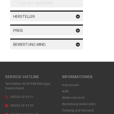
SOFORT LIEFERBAR
HERSTELLER
PREIS
BEWERTUNG MIND.
SERVICE-HOTLINE
INFORMATIONEN
TennisMan.de 87488 Betzigau
Impressum
Deutschland
AGB
08304 92 93 91
Widerrufsrecht
Bestellung widerrufen
08304 92 93 92
Zahlung und Versand