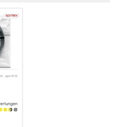
Nr.:
spin1010
ertungen