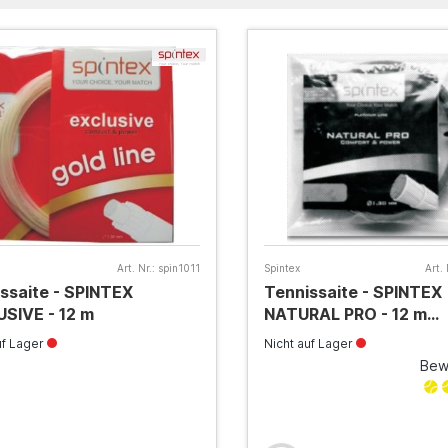
Art. Nr.:
spin1011
Spintex
Art. 
ssaite - SPINTEX
Tennissaite - SPINTEX
SIVE - 12 m
NATURAL PRO - 12 m
(Darmsaite)
uf Lager
Nicht auf Lager
Bew