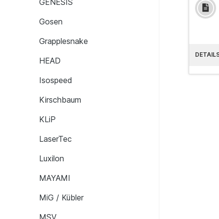
GENESIS
Gosen
Grapplesnake
DETAIL
HEAD
Isospeed
Kirschbaum
KLiP
LaserTec
Luxilon
MAYAMI
MiG / Kübler
MSV