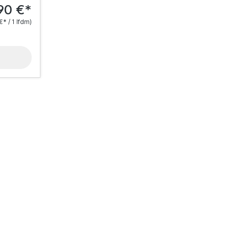
90 €*
€* / 1 lfdm)