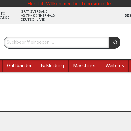
Herzlich Willkommen bei Tennisman.de
GRATISVERSAND
NTO
AB 79,- € (INNERHALB
BES
KASSE
DEUTSCHLAND)
Griffbänder
Bekleidung
Maschinen
Weiteres