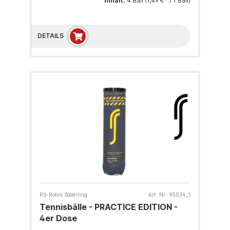
Inhalt:
4 Ball
(1,49 €* / 1 Ball)
DETAILS
RS-Robin Söderling
Art. Nr.:
95034_1
Tennisbälle - PRACTICE EDITION -
4er Dose