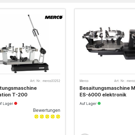
Art. Nr.:
merco33252
Merco
Art. Nr.:
merc
itungsmaschine
Besaitungsmaschine 
ation T-200
ES-6000 elektronik
uf Lager
Auf Lager
Bewertungen