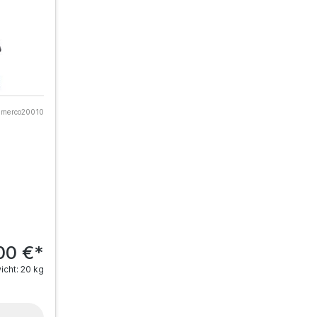
merco20010
00 €*
cht: 20 kg