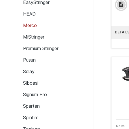
EasyStringer
HEAD
Merco
DETAIL
MiStringer
Premium Stringer
Pusun
Selay
Siboasi
Signum Pro
Spartan
Spinfire
Merco
Toalson