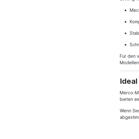
Mech
Komp
Stab
Schn
Für den 
Modellen
Ideal
Merco-Ma
bieten ei
Wenn Sie
abgestimm