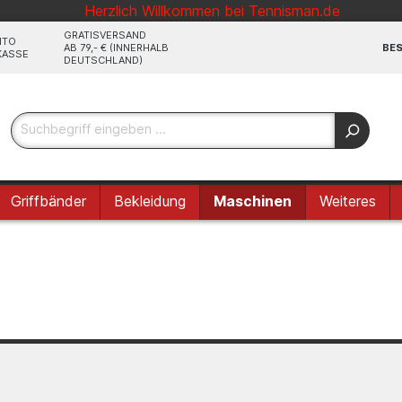
Herzlich Willkommen bei Tennisman.de
GRATISVERSAND
NTO
AB 79,- € (INNERHALB
BES
KASSE
DEUTSCHLAND)
Griffbänder
Bekleidung
Maschinen
Weiteres