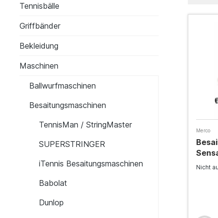
Tennisbälle
Griffbänder
Bekleidung
Maschinen
Ballwurfmaschinen
Besaitungsmaschinen
TennisMan / StringMaster
Merco
Besa
SUPERSTRINGER
Sens
iTennis Besaitungsmaschinen
Nicht a
Babolat
Dunlop