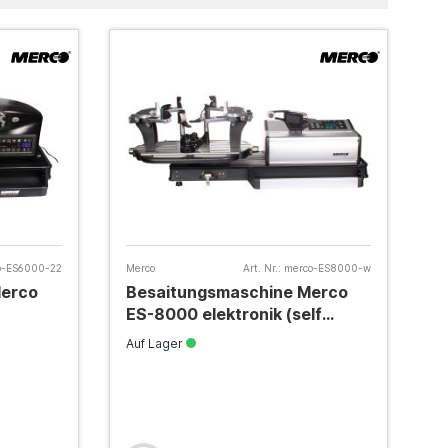
o-ES6000-22
Merco
Art. Nr.:
merco-ES8000-w
Merco
Besaitungsmaschine Merco
ES-8000 elektronik (self
centering/quick mount)
Auf Lager