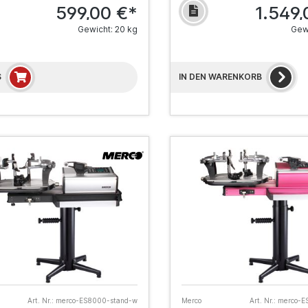
599,00 €*
1.549,
Gewicht: 20 kg
Gewi
S
IN DEN WARENKORB
Art. Nr.:
merco-ES8000-stand-w
Merco
Art. Nr.:
merco-E