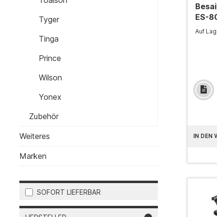
Besa
ES-80
Tyger
Stand
Auf La
Tinga
Prince
Wilson
Yonex
Zubehör
Weiteres
IN DEN
Marken
SOFORT LIEFERBAR