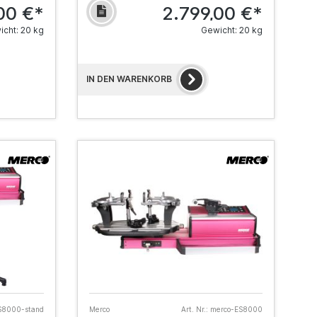
00 €*
2.799,00 €*
cht: 20 kg
Gewicht: 20 kg
IN DEN WARENKORB
S8000-stand
Merco
Art. Nr.:
merco-ES8000