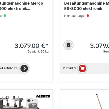
itungsmaschine Merco
Besaitungsmaschine 
00 elektronik
ES-8000 elektronik
modell (SF/QM)
ger
Nicht auf Lager
3.079,00 €*
3.079,
Gewicht: 20 kg
Gewi
 WARENKORB
DETAILS