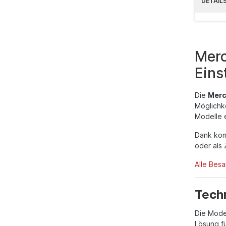
DETAIL
Merc
Eins
Die
Merc
Möglichke
Modelle e
Dank kom
oder als 
Alle Bes
Tech
Die Mode
Lösung fü