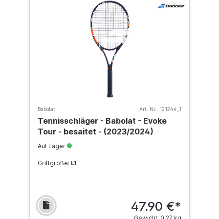
Babolat
Art. Nr.:
121244_1
Tennisschläger - Babolat - Evoke
Tour - besaitet - (2023/2024)
Auf Lager
Griffgröße:
L1
47,90 €*
Gewicht: 0.27 kg