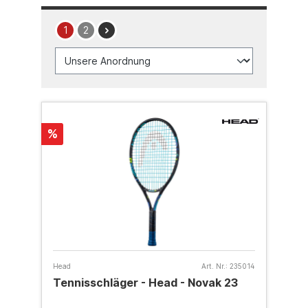
1
2
%
Head
Art. Nr.:
235014
Tennisschläger - Head - Novak 23