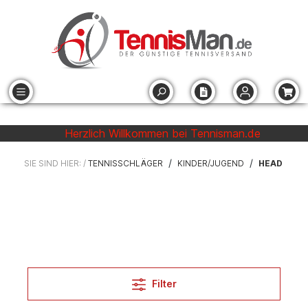
Herzlich Willkommen bei Tennisman.de
/
/
SIE SIND HIER: /
TENNISSCHLÄGER
KINDER/JUGEND
HEAD
Filter