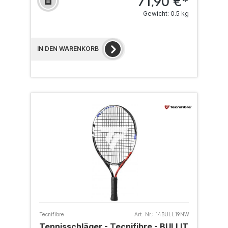
71,90 €*
Gewicht: 0.5 kg
IN DEN WARENKORB
Tecnifibre
Art. Nr.:
14BULL19NW
Tennisschläger - Tecnifibre - BULLIT