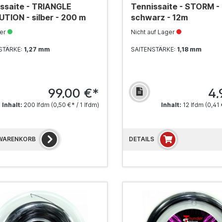
ssaite - TRIANGLE
Tennissaite - STORM -
TION - silber - 200 m
schwarz - 12m
ger
Nicht auf Lager
STÄRKE:
1,27 mm
SAITENSTÄRKE:
1,18 mm
99,00 €*
4,
Inhalt:
200 lfdm
(0,50 €* / 1 lfdm)
Inhalt:
12 lfdm
(0,41 
 WARENKORB
DETAILS