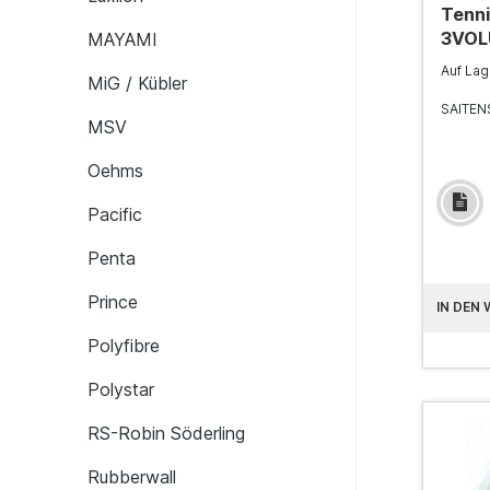
Tenni
3VOLU
MAYAMI
Auf La
MiG / Kübler
SAITEN
MSV
Oehms
Pacific
Penta
Prince
IN DEN
Polyfibre
Polystar
RS-Robin Söderling
Rubberwall