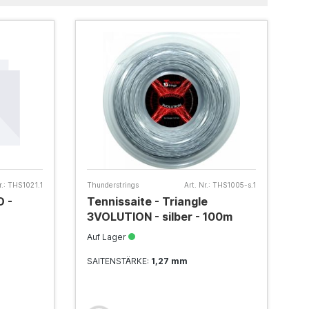
.:
THS1021.1
Thunderstrings
Art. Nr.:
THS1005-s.1
O -
Tennissaite - Triangle
3VOLUTION - silber - 100m
Auf Lager
SAITENSTÄRKE:
1,27 mm