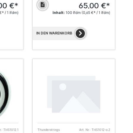
00 €*
65,00 €*
€* / 1 lfdm)
Inhalt:
100 lfdm
(0,65 €* / 1 lfdm)
IN DEN WARENKORB
.:
THS1012.1
Thunderstrings
Art. Nr.:
THS1012-o.2