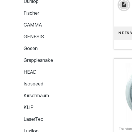
Dunlop
Fischer
GAMMA
IN DEN
GENESIS
Gosen
Grapplesnake
HEAD
Isospeed
Kirschbaum
KLiP
LaserTec
Thunders
Luxilon