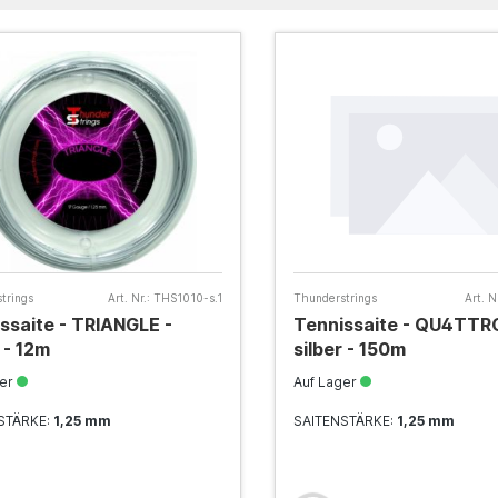
trings
Art. Nr.:
THS1010-s.1
Thunderstrings
Art. Nr
ssaite - TRIANGLE -
Tennissaite - QU4TTR
 - 12m
silber - 150m
ger
Auf Lager
STÄRKE:
1,25 mm
SAITENSTÄRKE:
1,25 mm