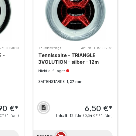
Nr.:
THS1010
Thunderstrings
Art. Nr.:
THS1009-s.1
 -
Tennissaite - TRIANGLE
3VOLUTION - silber - 12m
Nicht auf Lager
SAITENSTÄRKE:
1,27 mm
90 €*
6,50 €*
€* / 1 lfdm)
Inhalt:
12 lfdm
(0,54 €* / 1 lfdm)