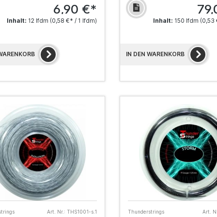
6,90 €*
79,
Inhalt:
12 lfdm
(0,58 €* / 1 lfdm)
Inhalt:
150 lfdm
(0,53 
 WARENKORB
IN DEN WARENKORB
trings
Art. Nr.:
THS1001-s.1
Thunderstrings
Art. Nr