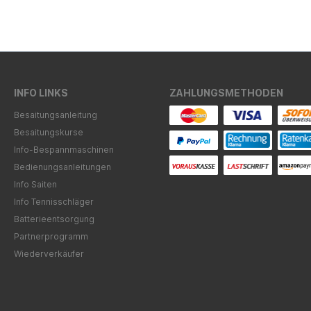
INFO LINKS
ZAHLUNGSMETHODEN
Besaitungsanleitung
Besaitungskurse
Info-Bespannmaschinen
Bedienungsanleitungen
Info Saiten
Info Tennisschläger
Batterieentsorgung
Partnerprogramm
Wiederverkäufer