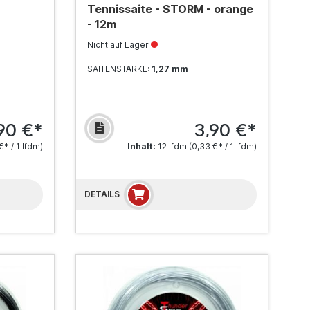
Tennissaite - STORM - orange
- 12m
Nicht auf Lager
SAITENSTÄRKE:
1,27 mm
90 €*
3,90 €*
€* / 1 lfdm)
Inhalt:
12 lfdm
(0,33 €* / 1 lfdm)
DETAILS