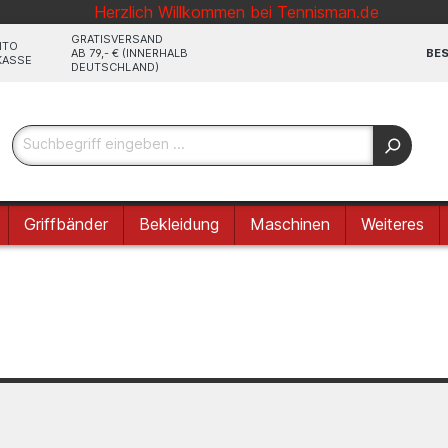
Herzlich Willkommen bei Tennisman.de
GRATISVERSAND
NTO
AB 79,- € (INNERHALB
BES
KASSE
DEUTSCHLAND)
Griffbänder
Bekleidung
Maschinen
Weiteres