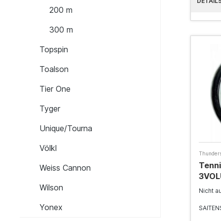
DETAIL
200 m
300 m
Topspin
Toalson
Tier One
Tyger
Unique/Tourna
Völkl
Thunders
Tenni
Weiss Cannon
3VOLU
Wilson
Nicht a
Yonex
SAITEN