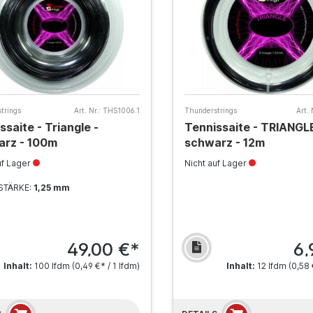
trings
Art. Nr.:
THS1006.1
Thunderstrings
Art. 
ssaite - Triangle -
Tennissaite - TRIANGLE
arz - 100m
schwarz - 12m
uf Lager
Nicht auf Lager
STÄRKE:
1,25 mm
49,00 €*
6,
Inhalt:
100 lfdm
(0,49 €* / 1 lfdm)
Inhalt:
12 lfdm
(0,58 