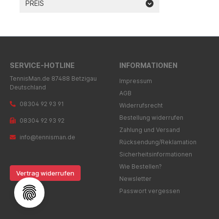
PREIS
SERVICE-HOTLINE
INFORMATIONEN
TennisMan.de 87488 Betzigau
Impressum
Deutschland
AGB
08304 92 93 91
Widerrufsrecht
Bestellung widerrufen
08304 92 93 92
Zahlung und Versand
info@tennisman.de
Rücksendung/Reklamation
Sicherheitsinformationen
Wie Bestellen?
Vertrag widerrufen
Newsletter
Passwort vergessen