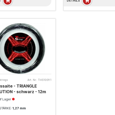
S
DETAILS
trings
Art. Nr.:
THS1009.1
ssaite - TRIANGLE
TION - schwarz - 12m
uf Lager
STÄRKE:
1,27 mm