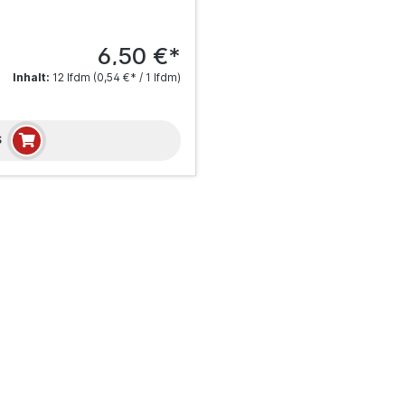
6,50 €*
Inhalt:
12 lfdm
(0,54 €* / 1 lfdm)
S