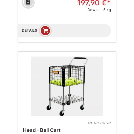
197,90 €*
Gewicht: 5 kg
DETAILS
Art. Nr.:
287362
Head - Ball Cart