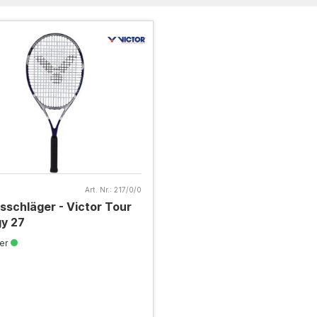
Art. Nr.:
217/0/0
sschläger - Victor Tour
y 27
ger