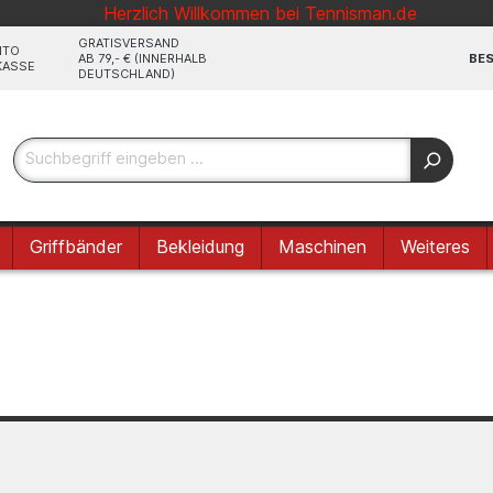
Herzlich Willkommen bei Tennisman.de
GRATISVERSAND
NTO
AB 79,- € (INNERHALB
BES
KASSE
DEUTSCHLAND)
Griffbänder
Bekleidung
Maschinen
Weiteres