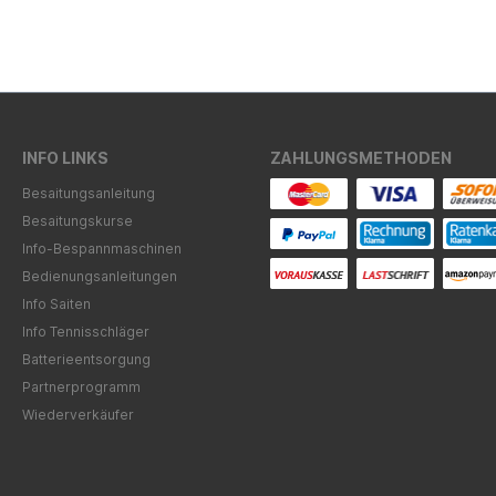
INFO LINKS
ZAHLUNGSMETHODEN
Besaitungsanleitung
Besaitungskurse
Info-Bespannmaschinen
Bedienungsanleitungen
Info Saiten
Info Tennisschläger
Batterieentsorgung
Partnerprogramm
Wiederverkäufer