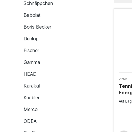
Schnäppchen
Babolat
Boris Becker
Dunlop
Fischer
Gamma
HEAD
Victor
Karakal
Tenni
Energ
Kuebler
Auf La
Merco
ODEA