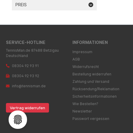
PREIS
SERVICE-HOTLINE
INFORMATIONEN
TennisMan.de 87488 Betzigau
Impressum
Deutschland
AGB
08304 92 93 91
Widerrufsrecht
Bestellung widerrufen
08304 92 93 92
Zahlung und Versand
info@tennisman.de
Rücksendung/Reklamation
Sicherheitsinformationen
Wie Bestellen?
Vertrag widerrufen
Newsletter
Passwort vergessen