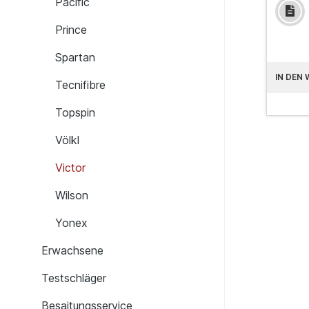
Pacific
Prince
Spartan
IN DEN
Tecnifibre
Topspin
Völkl
Victor
Wilson
Yonex
Erwachsene
Testschläger
Besaitungsservice