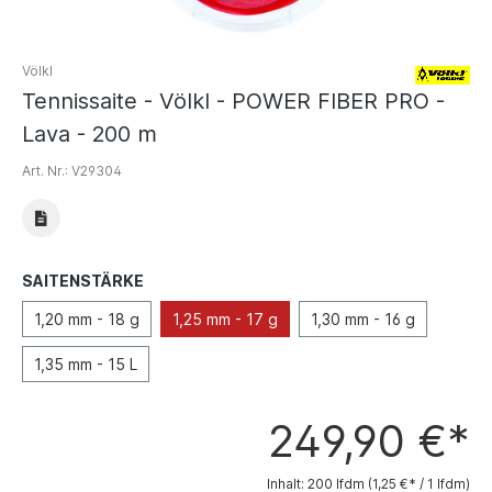
Völkl
Tennissaite - Völkl - POWER FIBER PRO -
Lava - 200 m
Art. Nr.:
V29304
SAITENSTÄRKE
1,20 mm - 18 g
1,25 mm - 17 g
1,30 mm - 16 g
1,35 mm - 15 L
249,90 €*
Inhalt:
200 lfdm
(1,25 €* / 1 lfdm)