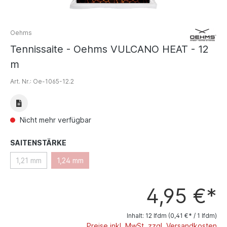
Oehms
Tennissaite - Oehms VULCANO HEAT - 12
m
Art. Nr.:
Oe-1065-12.2
Nicht mehr verfügbar
SAITENSTÄRKE
1,21 mm
1,24 mm
4,95 €*
Inhalt:
12 lfdm
(0,41 €* / 1 lfdm)
Preise inkl. MwSt. zzgl. Versandkosten