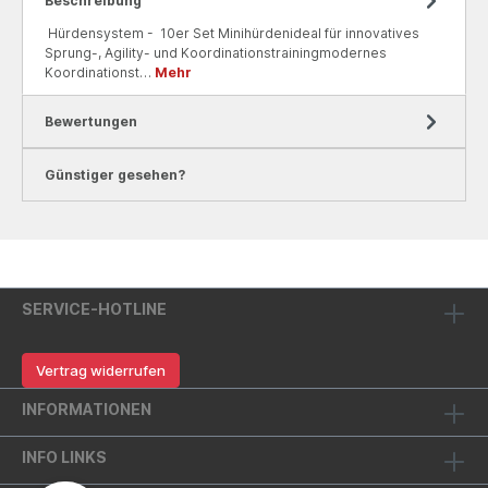
Beschreibung
Hürdensystem - 10er Set Minihürdenideal für innovatives
Sprung-, Agility- und Koordinationstrainingmodernes
Koordinationst…
Mehr
Bewertungen
Günstiger gesehen?
SERVICE-HOTLINE
Vertrag widerrufen
INFORMATIONEN
INFO LINKS