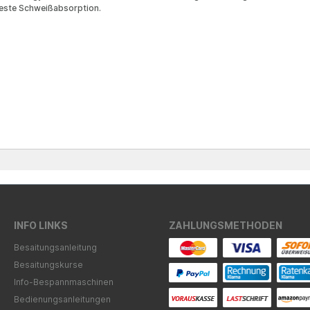
 Beste Schweißabsorption.
INFO LINKS
ZAHLUNGSMETHODEN
Besaitungsanleitung
Besaitungskurse
Info-Bespannmaschinen
Bedienungsanleitungen