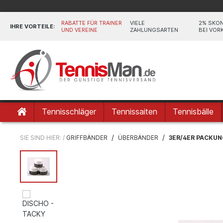
RABATTE FÜR TRAINER
VIELE
2% SKO
IHRE VORTEILE:
UND VEREINE
ZAHLUNGSARTEN
BEI VOR
Tennisschläger
Tennissaiten
Tennisbälle
/
/
SIE SIND HIER: /
GRIFFBÄNDER
ÜBERBÄNDER
3ER/4ER PACKU