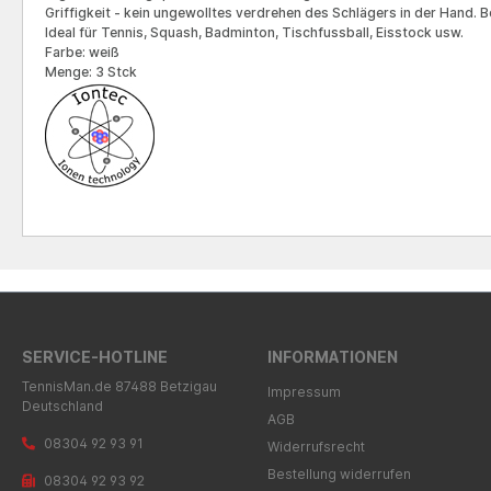
Griffigkeit - kein ungewolltes verdrehen des Schlägers in der Hand.
Ideal für Tennis, Squash, Badminton, Tischfussball, Eisstock usw.
Farbe: weiß
Menge: 3 Stck
SERVICE-HOTLINE
INFORMATIONEN
TennisMan.de 87488 Betzigau
Impressum
Deutschland
AGB
08304 92 93 91
Widerrufsrecht
Bestellung widerrufen
08304 92 93 92