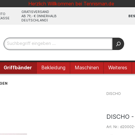
Herzlich Willkommen bei Tennisman.de
GRATISVERSAND
NTO
AB 79,- € (INNERHALB
BES
KASSE
DEUTSCHLAND)
Griffbänder
Bekleidung
Maschinen
Weiteres
NGEN
DISCHO
DISCHO - 
Art. Nr.:
d20002