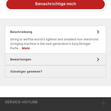
Benachrichtige mich
Beschreibung
String to winThe world's lightest and smallest non-electronic
stringing machine is the next generation's EasyStringer.
Perfe…
Mehr
Bewertungen
Günstiger gesehen?
SERVICE-HOTLINE