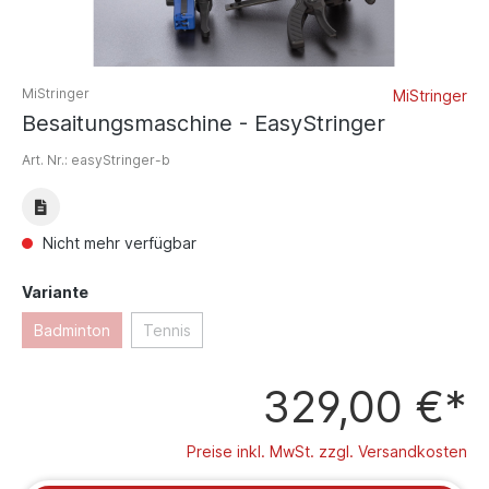
MiStringer
MiStringer
Besaitungsmaschine - EasyStringer
Art. Nr.:
easyStringer-b
Nicht mehr verfügbar
Variante
Badminton
Tennis
329,00 €*
Preise inkl. MwSt. zzgl. Versandkosten